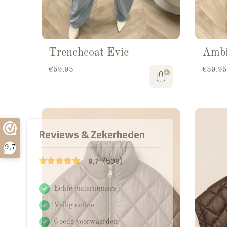
Trenchcoat Evie
Ambi
€
59.95
€
59.95
9,7