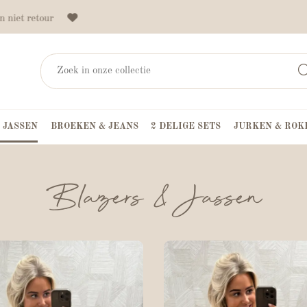
 niet retour
 JASSEN
BROEKEN & JEANS
2 DELIGE SETS
JURKEN & ROK
Blazers & Jassen