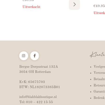
€
59.95
€
49.95
Uitverkocht
Uitverk
Klante
Veelges
Bergse Dorpsstraat 132A
3054 GH Rotterdam
Verzend
Betaal
KvK: 65675703
Retour
BTW: NL182073385B01
Garanti
info@blahblahboutique.nl
Bedenkt
Tel: 010 – 422 15 55