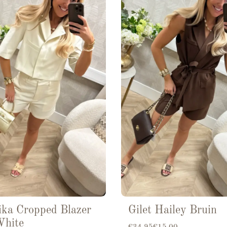
ka Cropped Blazer
Gilet Hailey Bruin
White
Oorspronkelijke prijs was: €3
Huidige prijs is: €15.00.