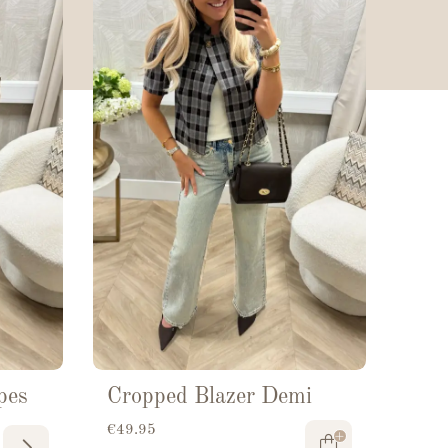
pes
Cropped Blazer Demi
€
49.95