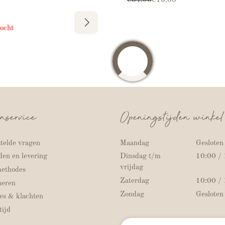
€
34.95
€
15.00
ocht
nservice
Openingstijden winkel
telde vragen
Maandag
Gesloten
en en levering
Dinsdag t/m
10:00 /
vrijdag
methodes
Zaterdag
10:00 /
neren
Zondag
Gesloten
es & klachten
ijd