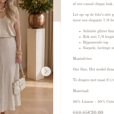
of een casual chique look.
Let op: op de foto’s niet 
meer een elegante 7/8 le
Subtiele glitter fini
Rok met 7/8 lengte
Bijpassende top
Soepele, luchtige s
Maatadvies:
One Size. Het model draa
Te dragen met maat S t
Materiaal:
50% Linnen – 50% Cott
Oorspronkelijke pri
Huidige prijs is: €3
€
69.95
€
30.00