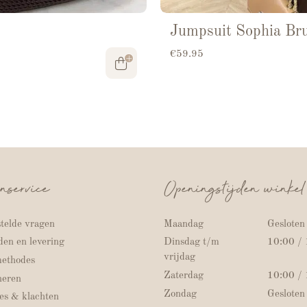
Jumpsuit Sophia Br
€
59.95
nservice
Openingstijden winkel
telde vragen
Maandag
Gesloten
en en levering
Dinsdag t/m
10:00 /
vrijdag
methodes
Zaterdag
10:00 /
neren
Zondag
Gesloten
es & klachten