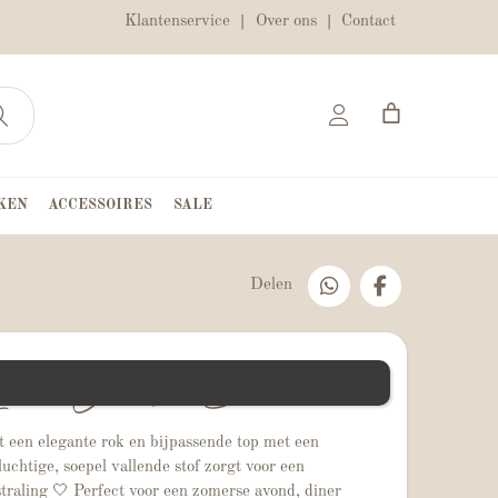
Klantenservice
Over ons
Contact
KEN
ACCESSOIRES
SALE
Delen
icht Gouden Set
it een elegante rok en bijpassende top met een
 luchtige, soepel vallende stof zorgt voor een
straling 🤍 Perfect voor een zomerse avond, diner