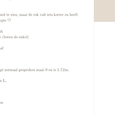
goed te zien, maar de rok valt iets korter en heeft
ngte 🤍
sh
 (boven de enkel)
tof
gt normaal gesproken maat S en is 1.72m.
/m L.
on
js was: €69.95.
0.00.