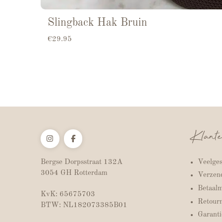
Slingback Hak Bruin
€
29.95
Klante
Veelges
Bergse Dorpsstraat 132A
3054 GH Rotterdam
Verzend
Betaal
KvK: 65675703
Retour
BTW: NL182073385B01
Garanti