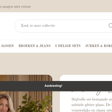
s mogen niet retour
 JASSEN
BROEKEN & JEANS
2 DELIGE SETS
JURKEN & ROK
2-Delige L
Aanbieding!
Stijlvolle set bestaande u
subtiele glitter glans. De
vrouwelijke en classy uit