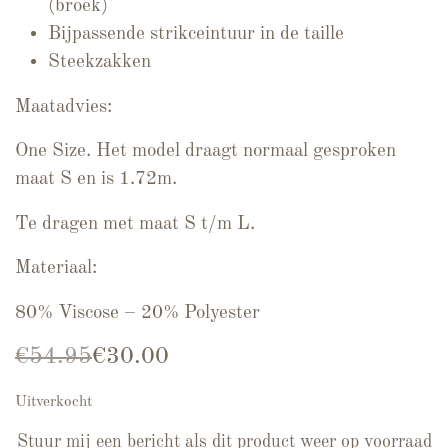
(broek)
Bijpassende strikceintuur in de taille
Steekzakken
Maatadvies:
One Size. Het model draagt normaal gesproken
maat S en is 1.72m.
Te dragen met maat S t/m L.
Materiaal:
80% Viscose – 20% Polyester
Oorspronkelijke prijs was: €54.95.
Huidige prijs is: €30.00.
€
54.95
€
30.00
Uitverkocht
Stuur mij een bericht als dit product weer op voorraad