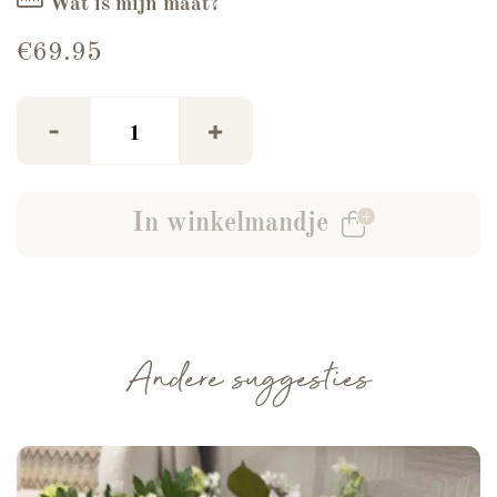
Wat is mijn maat?
€
69.95
2-Delige Set Sophie Beige aantal
-
+
In winkelmandje
Andere suggesties