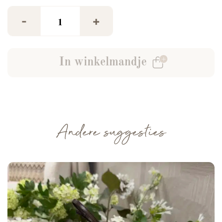
Ambika Gilet Off White aantal
-
+
In winkelmandje
Andere suggesties