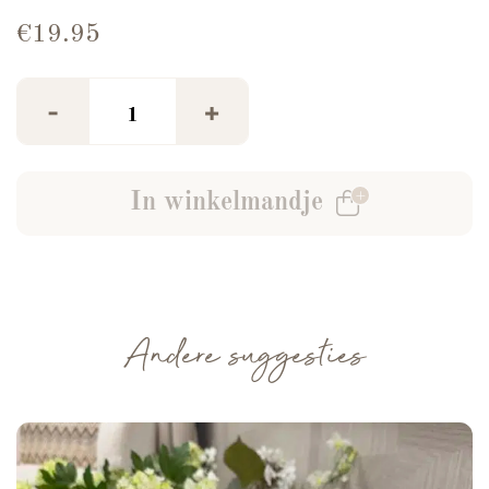
€
19.95
Azzurro Basic Top Wit aantal
-
+
In winkelmandje
Andere suggesties