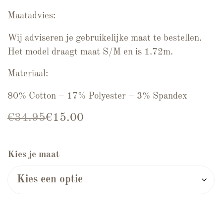
Maatadvies:
Wij adviseren je gebruikelijke maat te bestellen.
Het model draagt maat S/M en is 1.72m.
Materiaal:
80% Cotton – 17% Polyester – 3% Spandex
Oorspronkelijke prijs was: €34.95.
Huidige prijs is: €15.00.
€
34.95
€
15.00
Kies je maat