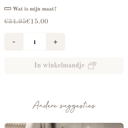
Wat is mijn maat?
Oorspronkelijke prijs was: €34.95.
Huidige prijs is: €15.00.
€
34.95
€
15.00
Azzurro Gestreepte Blouse Mocha aantal
-
+
In winkelmandje
Andere suggesties