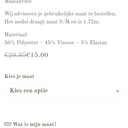
Maatadvies:
Wij adviseren je gebruikelijke maat te bestellen.
Het model draagt maat S/M en is 1.72m.
Materiaal:
50% Polyester – 45% Viscose – 5% Elastan
Oorspronkelijke prijs was: €29.95.
Huidige prijs is: €15.00.
€
29.95
€
15.00
Kies je maat
Wat is mijn maat?