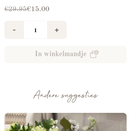
Oorspronkelijke prijs was: €29.95.
Huidige prijs is: €15.00.
€
29.95
€
15.00
Azzurro Jumpsuit Bruin aantal
-
+
In winkelmandje
Andere suggesties