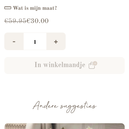
Wat is mijn maat?
Oorspronkelijke prijs was: €59.95.
Huidige prijs is: €30.00.
€
59.95
€
30.00
Barrel Jeans Queen Heart Light Blue I aant
-
+
In winkelmandje
Andere suggesties