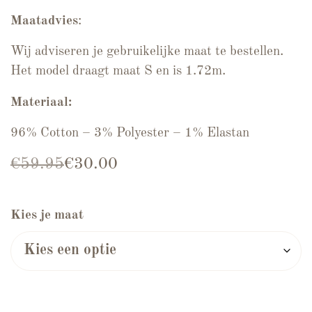
Maatadvies
:
Wij adviseren je gebruikelijke maat te bestellen.
Het model draagt maat S en is 1.72m.
Materiaal:
96% Cotton – 3% Polyester – 1% Elastan
Oorspronkelijke prijs was: €59.95.
Huidige prijs is: €30.00.
€
59.95
€
30.00
Kies je maat