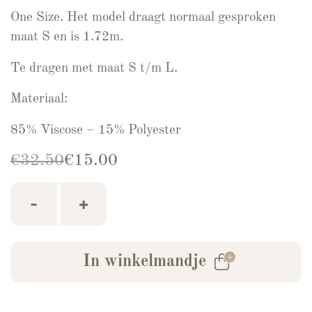
One Size. Het model draagt normaal gesproken
maat S en is 1.72m.
Te dragen met maat S t/m L.
Materiaal:
85% Viscose – 15% Polyester
Oorspronkelijke prijs was: €32.50.
Huidige prijs is: €15.00.
€
32.50
€
15.00
Broek Bloom Print Quinty aantal
-
+
In winkelmandje