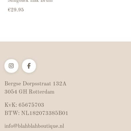
Slingback Hak Bruin
€
29.95
Bergse Dorpsstraat 132A
3054 GH Rotterdam
KvK: 65675703
BTW: NL182073385B01
info@blahblahboutique.nl