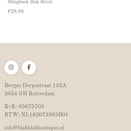
Slingback Hak Bruin
€
29.95
Bergse Dorpsstraat 132A
3054 GH Rotterdam
KvK: 65675703
BTW: NL182073385B01
info@blahblahboutique.nl