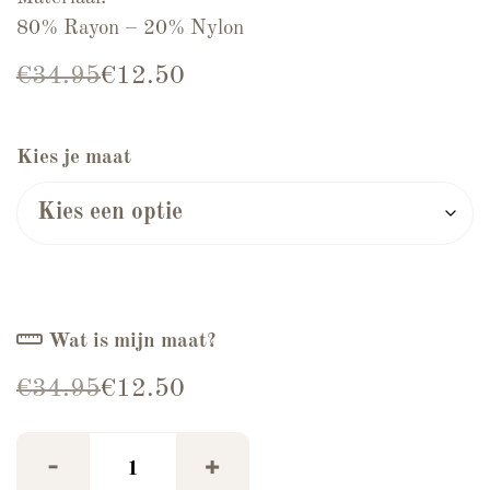
80% Rayon – 20% Nylon
Oorspronkelijke prijs was: €34.95.
Huidige prijs is: €12.50.
€
34.95
€
12.50
Kies je maat
Wat is mijn maat?
Oorspronkelijke prijs was: €34.95.
Huidige prijs is: €12.50.
€
34.95
€
12.50
Broek Josje Beige aantal
-
+