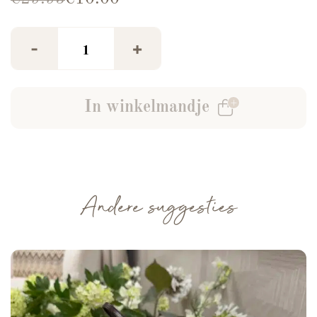
Broek Noé Beige aantal
-
+
In winkelmandje
Andere suggesties