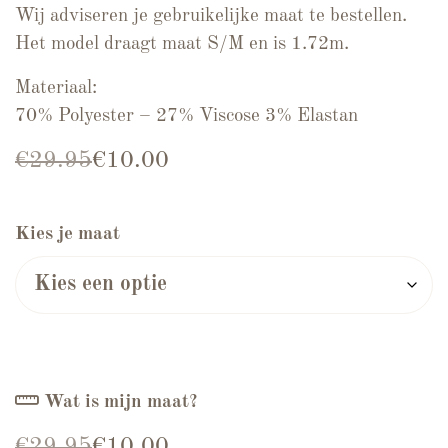
Wij adviseren je gebruikelijke maat te bestellen.
Het model draagt maat S/M en is 1.72m.
Materiaal:
70% Polyester – 27% Viscose 3% Elastan
Oorspronkelijke prijs was: €29.95.
Huidige prijs is: €10.00.
€
29.95
€
10.00
Kies je maat
Wat is mijn maat?
Oorspronkelijke prijs was: €29.95.
Huidige prijs is: €10.00.
€
29.95
€
10.00