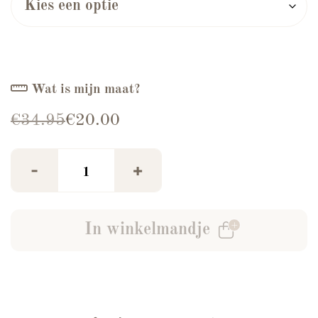
Wat is mijn maat?
Oorspronkelijke prijs was: €34.95.
Huidige prijs is: €20.00.
€
34.95
€
20.00
Cropped Blazer Milou Stippen aantal
-
+
In winkelmandje