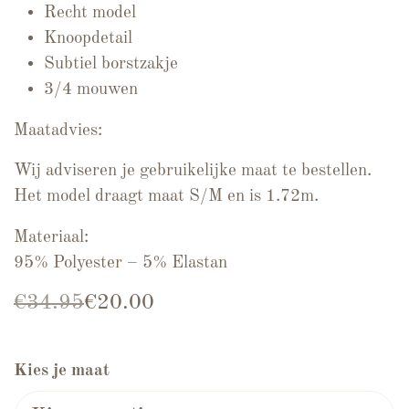
Recht model
Knoopdetail
Subtiel borstzakje
3/4 mouwen
Maatadvies:
Wij adviseren je gebruikelijke maat te bestellen.
Het model draagt maat S/M en is 1.72m.
Materiaal:
95% Polyester – 5% Elastan
Oorspronkelijke prijs was: €34.95.
Huidige prijs is: €20.00.
€
34.95
€
20.00
Kies je maat