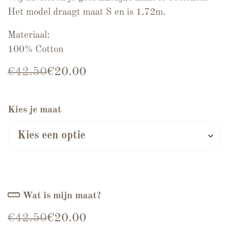
Het model draagt maat S en is 1.72m.
Materiaal:
100% Cotton
Oorspronkelijke prijs was: €42.50.
Huidige prijs is: €20.00.
€
42.50
€
20.00
Kies je maat
Wat is mijn maat?
Oorspronkelijke prijs was: €42.50.
Huidige prijs is: €20.00.
€
42.50
€
20.00