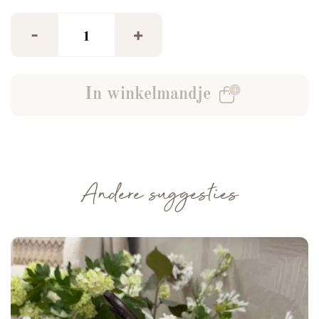
Denim Rokje Met Studs aantal
-
+
In winkelmandje
Andere suggesties