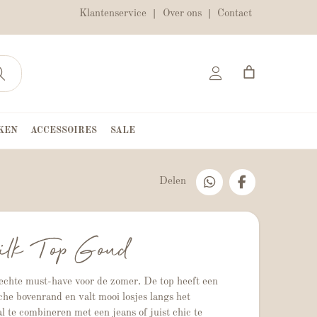
Klantenservice
Over ons
Contact
KEN
ACCESSOIRES
SALE
Delen
ilk Top Goud
 echte must-have voor de zomer. De top heeft een
sche bovenrand en valt mooi losjes langs het
l te combineren met een jeans of juist chic te