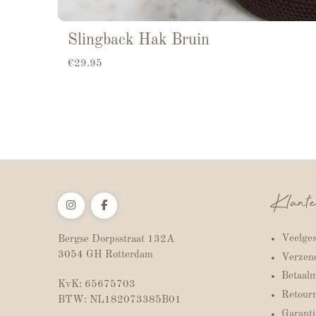
Slingback Hak Bruin
€
29.95
Klante
Veelges
Bergse Dorpsstraat 132A
3054 GH Rotterdam
Verzend
Betaal
KvK: 65675703
Retour
BTW: NL182073385B01
Garanti