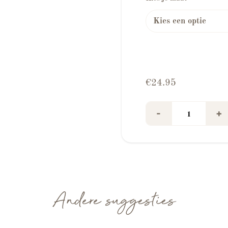
€
24.95
Elegance Silk T
-
+
Andere suggesties