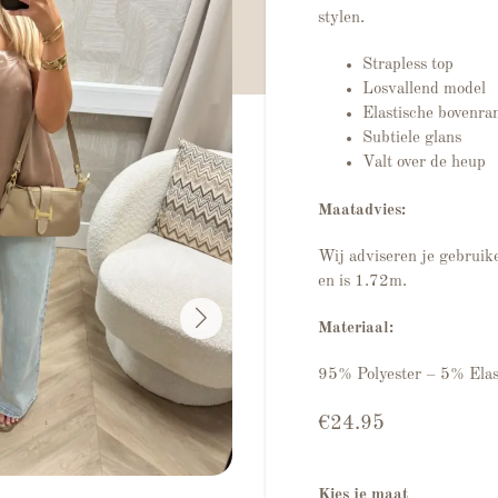
stylen.
Strapless top
Losvallend model
Elastische bovenra
Subtiele glans
Valt over de heup
Maatadvies:
Wij adviseren je gebruike
en is 1.72m.
Materiaal:
95% Polyester – 5% Elas
€
24.95
Kies je maat