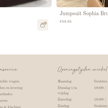
Jumpsuit Sophia Br
€
59.95
nservice
Openingstijden winkel
telde vragen
Maandag
Gesloten
en en levering
Dinsdag t/m
10:00 /
vrijdag
methodes
Zaterdag
10:00 /
neren
Zondag
Gesloten
es & klachten