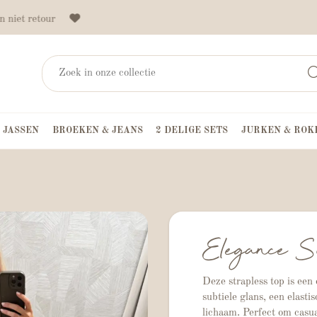
 niet retour
 JASSEN
BROEKEN & JEANS
2 DELIGE SETS
JURKEN & ROK
Elegance S
Deze strapless top is een
subtiele glans, een elasti
lichaam. Perfect om casua