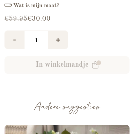
Wat is mijn maat?
Oorspronkelijke prijs was: €59.95.
Huidige prijs is: €30.00.
€
59.95
€
30.00
Gilet Ambika Beige aantal
-
+
In winkelmandje
Andere suggesties