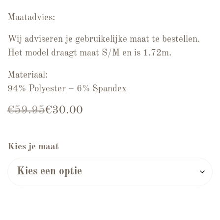
Maatadvies:
Wij adviseren je gebruikelijke maat te bestellen.
Het model draagt maat S/M en is 1.72m.
Materiaal:
94% Polyester – 6% Spandex
Oorspronkelijke prijs was: €59.95.
Huidige prijs is: €30.00.
€
59.95
€
30.00
Kies je maat