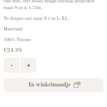
One Size. Het model draagt normaal gesproken
maat S en is 1.72m.
Te dragen met maat S t/m L-XL.
Materiaal:
100% Viscose
€
24.95
Haltertop Britt Wit/Bruin aantal
-
+
In winkelmandje