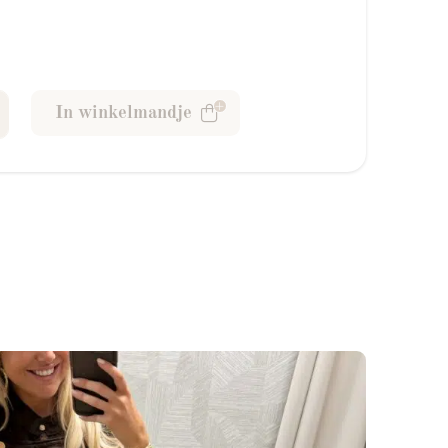
eige aantal
In winkelmandje