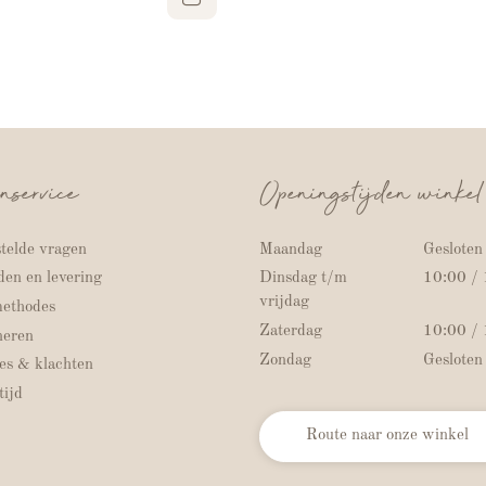
nservice
Openingstijden winkel
telde vragen
Maandag
Gesloten
en en levering
Dinsdag t/m
10:00 /
vrijdag
methodes
Zaterdag
10:00 /
neren
Zondag
Gesloten
es & klachten
ijd
Route naar onze winkel