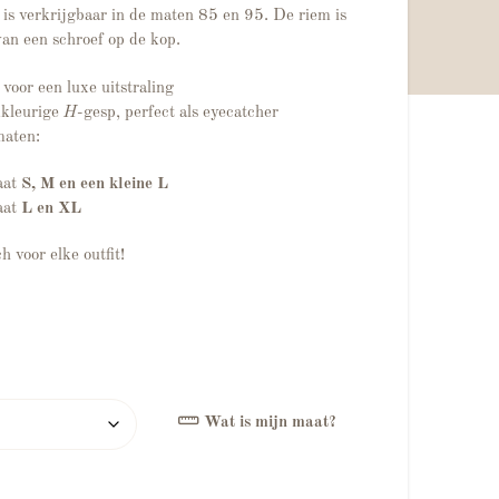
is verkrijgbaar in de maten 85 en 95. De riem is
van een schroef op de kop.
voor een luxe uitstraling
dkleurige
H
-gesp, perfect als eyecatcher
maten:
aat
S, M en een kleine L
aat
L en XL
h voor elke outfit!
Wat is mijn maat?