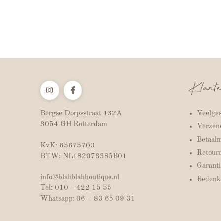
Klante
Veelges
Bergse Dorpsstraat 132A
3054 GH Rotterdam
Verzend
Betaal
KvK: 65675703
Retour
BTW: NL182073385B01
Garanti
info@blahblahboutique.nl
Bedenkt
Tel: 010 – 422 15 55
Whatsapp: 06 – 83 65 09 31