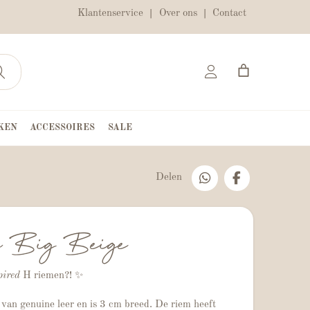
Klantenservice
Over ons
Contact
KEN
ACCESSOIRES
SALE
Delen
m Big Beige
pired
H riemen?! ✨
van genuine leer en is 3 cm breed. De riem heeft