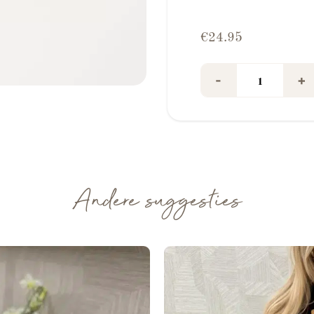
€
24.95
Hera Riem Big B
-
+
Andere suggesties