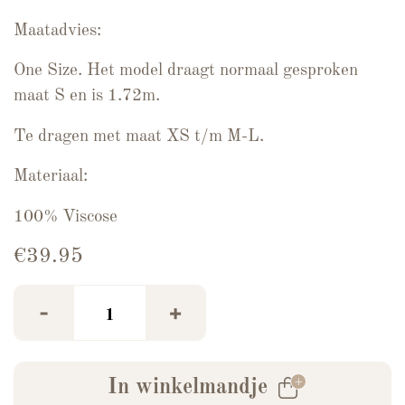
Maatadvies:
One Size. Het model draagt normaal gesproken
maat S en is 1.72m.
Te dragen met maat XS t/m M-L.
Materiaal:
100% Viscose
€
39.95
Azzurro Isla Maxi Jurk Beige aantal
-
+
In winkelmandje