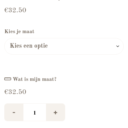
€
32.50
Kies je maat
Wat is mijn maat?
€
32.50
Jeans Short Licht Blauw aantal
-
+