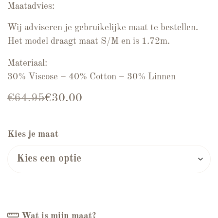
Maatadvies:
Wij adviseren je gebruikelijke maat te bestellen.
Het model draagt maat S/M en is 1.72m.
Materiaal:
30% Viscose – 40% Cotton – 30% Linnen
Oorspronkelijke prijs was: €64.95.
Huidige prijs is: €30.00.
€
64.95
€
30.00
Kies je maat
Wat is mijn maat?