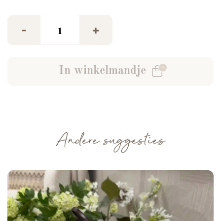
Pantalon Kiki Camel aantal
-
+
In winkelmandje
Andere suggesties