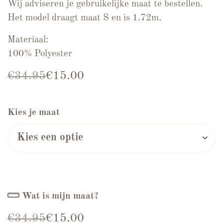
Wij adviseren je gebruikelijke maat te bestellen.
Het model draagt maat S en is 1.72m.
Materiaal:
100% Polyester
Oorspronkelijke prijs was: €34.95.
Huidige prijs is: €15.00.
€
34.95
€
15.00
Kies je maat
Wat is mijn maat?
Oorspronkelijke prijs was: €34.95.
Huidige prijs is: €15.00.
€
34.95
€
15.00