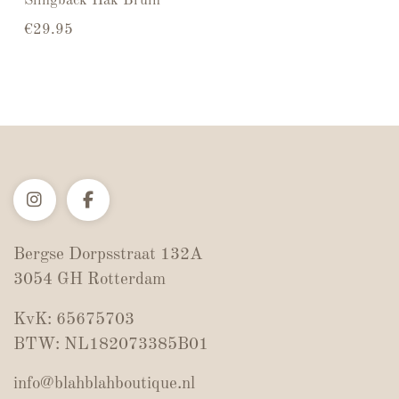
Slingback Hak Bruin
€
29.95
Bergse Dorpsstraat 132A
3054 GH Rotterdam
KvK: 65675703
BTW: NL182073385B01
info@blahblahboutique.nl