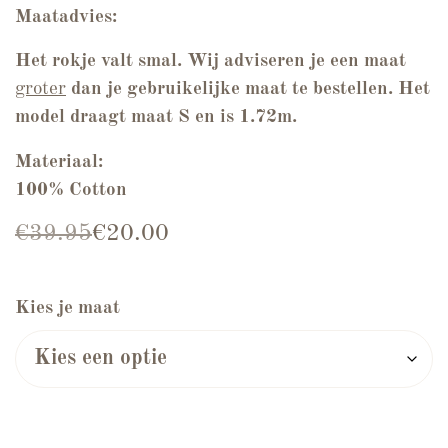
Maatadvies:
Het rokje valt smal. Wij adviseren je een maat
groter
dan je gebruikelijke maat te bestellen. Het
model draagt maat S
en is 1.72m.
Materiaal:
100% Cotton
Oorspronkelijke prijs was: €39.95.
Huidige prijs is: €20.00.
€
39.95
€
20.00
Kies je maat