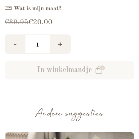
Wat is mijn maat?
Oorspronkelijke prijs was: €39.95.
Huidige prijs is: €20.00.
€
39.95
€
20.00
Rokje Zenne Beige/Wit aantal
-
+
In winkelmandje
Andere suggesties