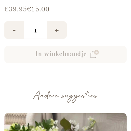
Oorspronkelijke prijs was: €39.95.
Huidige prijs is: €15.00.
€
39.95
€
15.00
Skort Loïs Tweed Bordeaux aantal
-
+
In winkelmandje
Andere suggesties