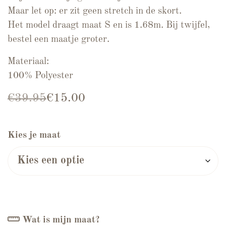
Maar let op: er zit geen stretch in de skort.
Het model draagt maat S en is 1.68m. Bij twijfel,
bestel een maatje groter.
Materiaal:
100% Polyester
Oorspronkelijke prijs was: €39.95.
Huidige prijs is: €15.00.
€
39.95
€
15.00
Kies je maat
Wat is mijn maat?