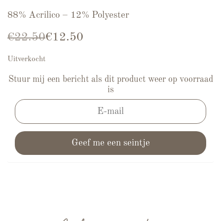
88% Acrilico – 12% Polyester
Oorspronkelijke prijs was: €22.50.
Huidige prijs is: €12.50.
€
22.50
€
12.50
Uitverkocht
Stuur mij een bericht als dit product weer op voorraad
is