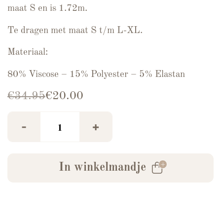
maat S en is 1.72m.
Te dragen met maat S t/m L-XL.
Materiaal:
80% Viscose – 15% Polyester – 5% Elastan
Oorspronkelijke prijs was: €34.95.
Huidige prijs is: €20.00.
€
34.95
€
20.00
Zigzag Maxi Jurk Multi Roze aantal
-
+
In winkelmandje